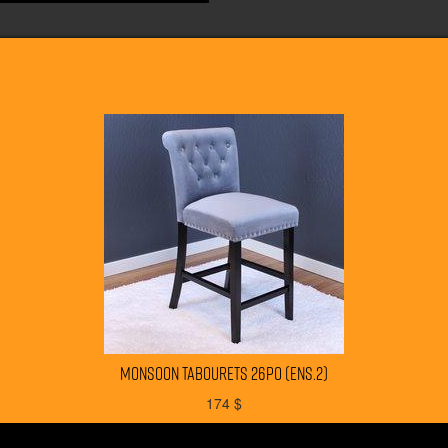
MONSOON tabourets 26po (ens.2)
174
$