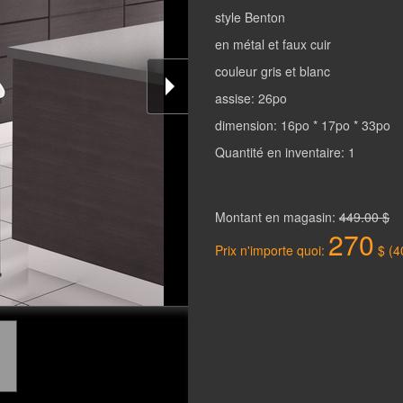
style Benton
en métal et faux cuir
couleur gris et blanc
assise: 26po
dimension: 16po * 17po * 33po
Quantité en inventaire: 1
Montant en magasin:
449.00 $
270
Prix n'importe quoi:
$ (4