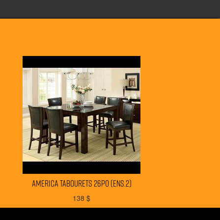
AMERICA tabourets 26po (ens.2)
138
$