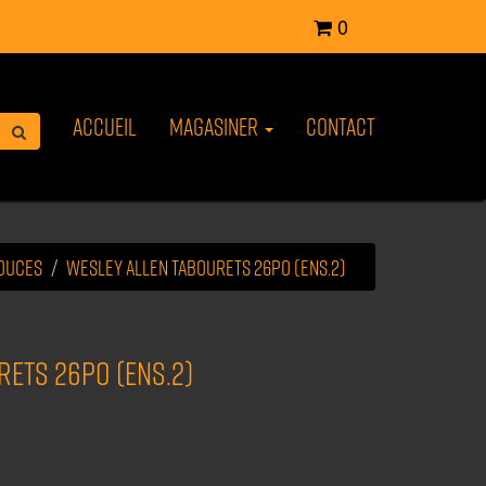
0
Accueil
Magasiner
Contact
pouces
WESLEY ALLEN tabourets 26po (ens.2)
rets 26po (ens.2)