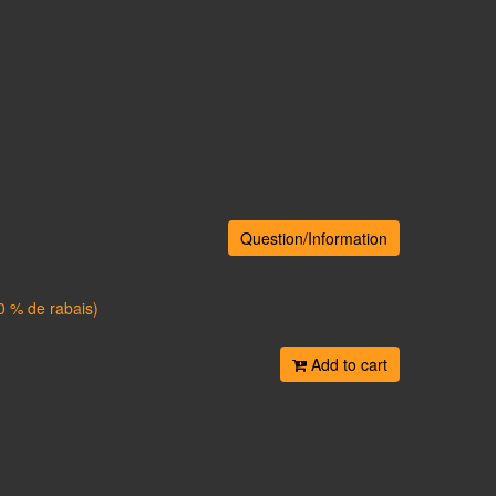
Question/Information
0 % de rabais)
Add to cart