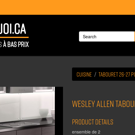
OI.CA
ÉS
À BAS PRIX
Cuisine
Tabouret 26-27 
WESLEY ALLEN tabou
Product Details
ensemble de 2