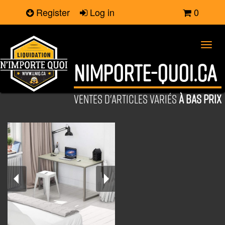
Register
Log in
0
Toggl
navig
NIMPORTE-QUOI.CA
VENTES D'ARTICLES VARIÉS
À BAS PRIX
Bureau
SHW bureau