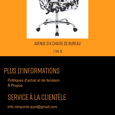
AVENUE SIX chaise de bureau
138
$
Plus d'informations
Politiques d'achat et de livraison
À Propos
Service à la clientèle
info.nimporte.quoi@gmail.com