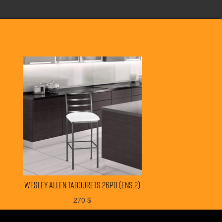
WESLEY ALLEN tabourets 26po (ens.2)
270
$