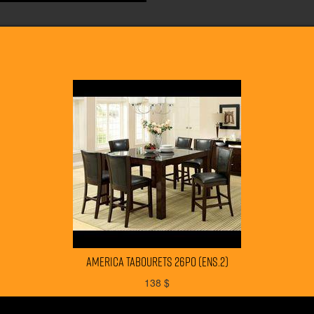
AMERICA tabourets 26po (ens.2)
138
$