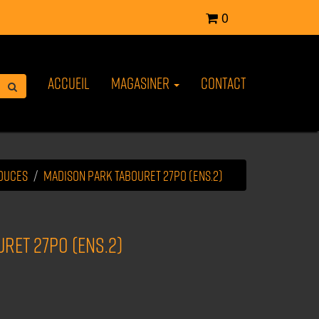
0
Accueil
Magasiner
Contact
pouces
MADISON PARK tabouret 27po (ens.2)
ret 27po (ens.2)