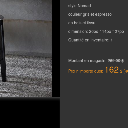
style Nomad
couleur gris et espresso
en bois et tissu
dimension: 20po * 14po * 27po
Quantité en inventaire: 1
Montant en magasin:
269.00 $
162
Prix n'importe quoi:
$ (4