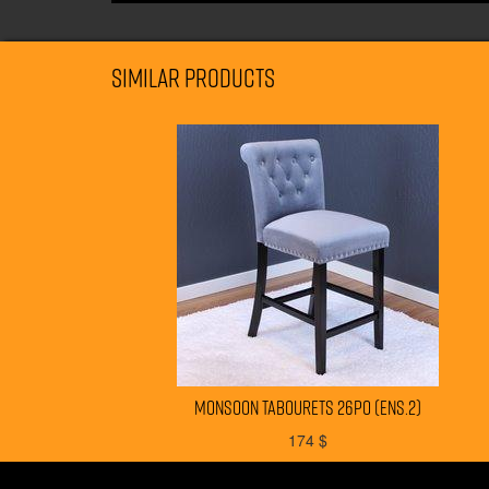
Similar products
MONSOON tabourets 26po (ens.2)
174
$