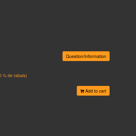
Question/Information
0 % de rabais)
Add to cart