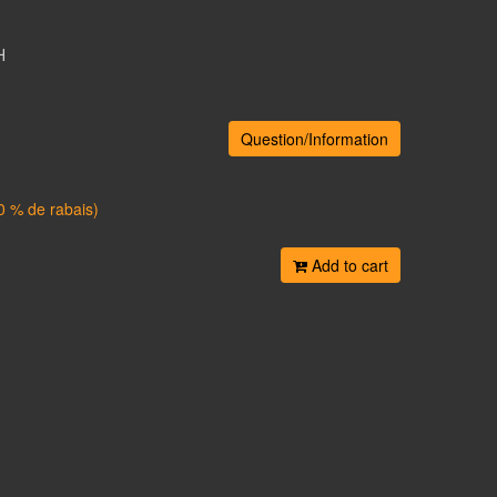
H
Question/Information
0 % de rabais)
Add to cart