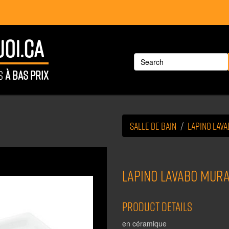
OI.CA
ÉS
À BAS PRIX
Salle de bain
LAPINO lav
LAPINO lavabo mur
Product Details
en céramique