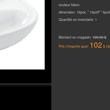
couleur blanc
dimension: 16poL * 10poP * 6po
Quantité en inventaire: 1
Montant en magasin:
169.00 $
102
Prix n'importe quoi:
$ (4