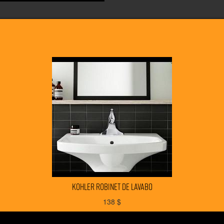
KOHLER robinet de lavabo
138
$