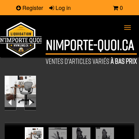
Register
Log in
0
Toggl
navig
NIMPORTE-QUOI.CA
VENTES D'ARTICLES VARIÉS
À BAS PRIX
Bureau
HOMY CASA chaise de bureau