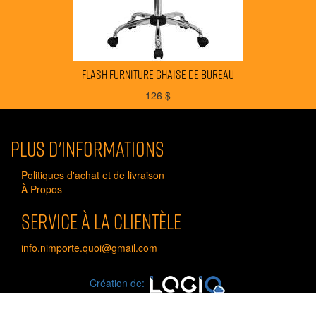
FLASH FURNITURE chaise de bureau
126
$
Plus d'informations
Politiques d'achat et de livraison
À Propos
Service à la clientèle
info.nimporte.quoi@gmail.com
Création de: