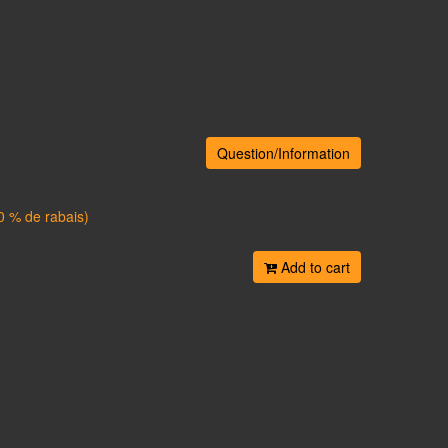
Question/Information
0 % de rabais)
Add to cart