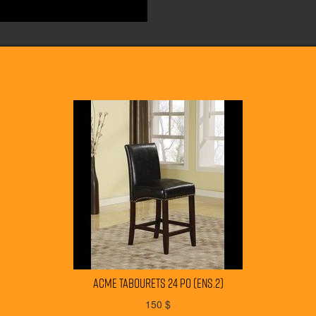
ACME tabourets 24 po (ens.2)
150
$